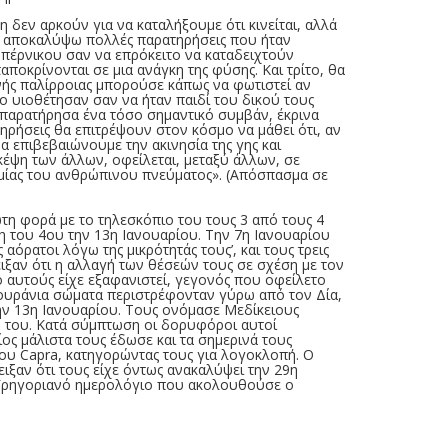
δεν αρκούν για να καταλήξουμε ότι κινείται, αλλά
 να αποκαλύψω πολλές παρατηρήσεις που ήταν
οπέρνικου σαν να επρόκειτο να καταδειχτούν
ποκρίνονται σε μια ανάγκη της φύσης. Και τρίτο, θα
νής παλίρροιας μπορούσε κάπως να φωτιστεί αν
ο υιοθέτησαν σαν να ήταν παιδί του δικού τους
ν παρατήρησα ένα τόσο σημαντικό συμβάν, έκρινα
ηρήσεις θα επιτρέψουν στον κόσμο να μάθει ότι, αν
 επιβεβαιώνουμε την ακινησία της γης και
κέψη των άλλων, οφείλεται, μεταξύ άλλων, σε
αμίας του ανθρώπινου πνεύματος». (Απόσπασμα σε
ώτη φορά με το τηλεσκόπιο του τους 3 από τους 4
η του 4ου την 13η Ιανουαρίου. Την 7η Ιανουαρίου
αόρατοι λόγω της μικρότητάς τους’, και τους τρεις
ειξαν ότι η αλλαγή των θέσεών τους σε σχέση με τον
πό αυτούς είχε εξαφανιστεί, γεγονός που οφείλετο
ά ουράνια σώματα περιστρέφονταν γύρω από τον Δία,
ην 13η Ιανουαρίου. Τους ονόμασε Μεδίκειους
ών του. Κατά σύμπτωση οι δορυφόροι αυτοί
ς μάλιστα τους έδωσε και τα σημερινά τους
 του Capra, κατηγορώντας τους για λογοκλοπή. Ο
ιξαν ότι τους είχε όντως ανακαλύψει την 29η
ο Γρηγοριανό ημερολόγιο που ακολουθούσε ο