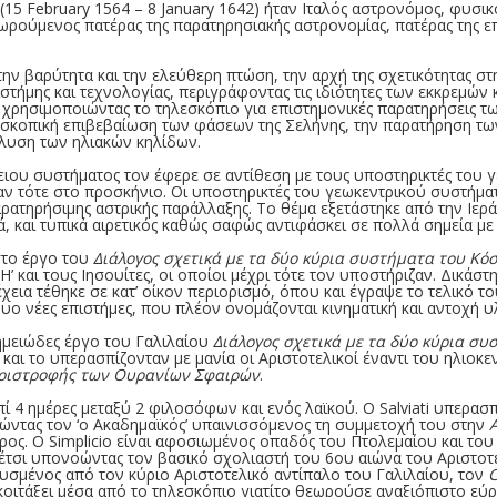
(15 February 1564 – 8 January 1642) ήταν Ιταλός αστρονόμος, φυσικό
ρούμενος πατέρας της παρατηρησιακής αστρονομίας, πατέρας της ε
την βαρύτητα και την ελεύθερη πτώση, την αρχή της σχετικότητας στ
τήμης και τεχνολογίας, περιγράφοντας τις ιδιότητες των εκκρεμών κ
χρησιμοποιώντας το τηλεσκόπιο για επιστημονικές παρατηρήσεις τ
σκοπική επιβεβαίωση των φάσεων της Σελήνης, την παρατήρηση τ
λυση των ηλιακών κηλίδων.
ειου συστήματος τον έφερε σε αντίθεση με τους υποστηρικτές του 
ν τότε στο προσκήνιο. Οι υποστηρικτές του γεωκεντρικού συστήμα
ρατηρήσιμης αστρικής παράλλαξης. Το θέμα εξετάστηκε από την Ιερά 
ά, και τυπικά αιρετικός καθώς σαφώς αντιφάσκει σε πολλά σημεία με 
στο έργο του
Διάλογος σχετικά με τα δύο κύρια συστήματα του Κό
 και τους Ιησουίτες, οι οποίοι μέχρι τότε τον υποστήριζαν. Δικάστ
χεια τέθηκε σε κατ’ οίκον περιορισμό, όπου και έγραψε το τελικό τ
 δυο νέες επιστήμες, που πλέον ονομάζονται κινηματική και αντοχή υ
ημειώδες έργο του Γαλιλαίου
Διάλογος σχετικά με τα δύο κύρια σ
και το υπερασπίζονταν με μανία οι Αριστοτελικοί έναντι του ηλιοκε
εριστροφής των Ουρανίων Σφαιρών
.
ί 4 ημέρες μεταξύ 2 φιλοσόφων και ενός λαϊκού. Ο Salviati υπερασπ
λώντας τον ‘ο Ακαδημαϊκός’ υπαινισσόμενος τη συμμετοχή του στην
ς. Ο Simplicio είναι αφοσιωμένος οπαδός του Πτολεμαίου και του Αρ
έτσι υπονοώντας τον βασικό σχολιαστή του 6ου αιώνα του Αριστοτέλ
νευσμένος από τον κύριο Αριστοτελικό αντίπαλο του Γαλιλαίου, τον
C
ιτάξει μέσα από το τηλεσκόπιο γιατίτο θεωρούσε αναξιόπιστο εύρ