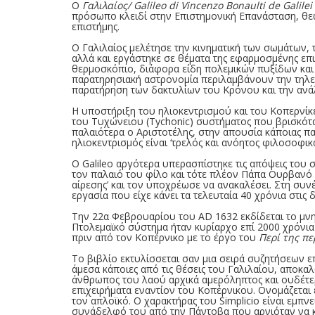
Ο
Γαλιλαίος/ Galileo di Vincenzo Bonaulti de Galilei
πρόσωπο κλειδί στην Επιστημονική Επανάσταση, θεω
επιστήμης.
Ο Γαλιλαίος μελέτησε την κινηματική των σωμάτων, 
αλλά και εργάστηκε σε θέματα της εφαρμοσμένης επισ
θερμοσκόπιο, διάφορα είδη πολεμικών πυξίδων και 
παρατηρησιακή αστρονομία περιλαμβάνουν την τηλε
παρατήρηση των δακτυλίων του Κρόνου και την ανά
Η υποστήριξη του ηλιοκεντρισμού και του Κοπερνίκ
του Τυχώνειου (Tychonic) συστήματος που βρισκότα
παλαιότερα ο Αριστοτέλης, στην απουσία κάποιας πα
ηλιοκεντρισμός είναι ‘τρελός και ανόητος φιλοσοφικ
Ο Galileo αργότερα υπερασπίστηκε τις απόψεις του 
τον παλαιό του φίλο και τότε πλέον Πάπα Ουρβανό Η’
αίρεσης’ και τον υποχρέωσε να ανακαλέσει. Στη συνέ
εργασία που είχε κάνει τα τελευταία 40 χρόνια στις
Tην 22α Φεβρουαρίου του AD 1632 εκδίδεται το μν
Πτολεμαϊκό σύστημα ήταν κυρίαρχο επί 2000 χρόνια 
πριν από τον Κοπέρνικο με το έργο του
Περί της π
Το βιβλίο εκτυλίσσεται σαν μια σειρά συζητήσεων επ
άμεσα κάποιες από τις θέσεις του Γαλιλαίου, αποκα
άνθρωπος του λαού αρχικά αμερόληπτος και ουδέτερο
επιχειρήματα εναντίον του Κοπέρνικου. Ονομάζεται 
τον απλοϊκό. Ο χαρακτήρας του Simplicio είναι εμπ
συνάδελφό του από την Πάντοβα που αρνιόταν να κο