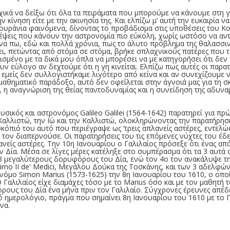
κά να δείξω ότι όλα τα πειράματα που μπορούμε να κάνουμε στη γη 
κίνηση είτε με την ακινησία της. Και ελπίζω μ’ αυτή την ευκαιρία
 ουράνια φαινόμενα, δίνοντας το προβάδισμα στις υποθέσεις του Κ
έψεις που κάνουν την αστρονομία πιο εύκολη, χωρίς ωστόσο να αντα
 να πω, εδώ και πολλά χρόνια, πως το άλυτο πρόβλημα της θαλασσι
ει, πετώντας από στόμα σε στόμα, βρήκε σπλαχνικούς πατέρες που τ
ισμένο με τα δικά μου όπλα να μπορέσει να με κατηγορήσει ότι δε
ν εύλογο αν δεχτούμε ότι η γη κινείται. Ελπίζω πως αυτές οι παρατ
μείς δεν συλλογιστήκαμε λιγότερο από κείνα και αν συνεχίζουμε να
αθηματικό παράδοξο, αυτό δεν οφείλεται στην άγνοιά μας για τη σ
, η αναγνώριση της θείας παντοδυναμίας και η συνείδηση της αδυν
σικός και αστρονόμος Galileo Galilei (1564-1642) παρατηρεί για πρ
αλλιστώ, την Ιώ και την Καλλιστώ, ολοκληρώνοντας την παρατήρησ
όπιό του αυτό που περιέγραψε ως ‘τρεις απλανείς αστέρες, εντελώς 
υ τον διαπερνούσε. Οι παρατηρήσεις του τις επόμενες νύχτες του έδ
ανείς αστέρες. Την 10η Ιανουαρίου ο Γαλιλαίος πρόσεξε ότι ένας α
ον Δία. Μέσα σε λίγες μέρες κατέληξε στο συμπέρασμα ότι τα 3 αυτ
3 μεγαλύτερους δορυφόρους του Δία, ενώ τον 4ο τον ανακάλυψε τ
simo II de' Medici, Μεγάλου Δούκα της Τοσκάνης, και των 3 αδελφ
ο Simon Marius (1573-1625) την 8η Ιανουαρίου του 1610, ο οποίο
Ο Γαλιλαίος είχε διαμάχες τόσο με το Marius όσο και με τον μαθητή
ρους του Δία ένα μήνα πριν τον Γαλιλαίο. Σύγχρονες έρευνες απέδε
ό ημερολόγιο, πράγμα που σημαίνει 8η Ιανουαρίου του 1610 με τ
να.