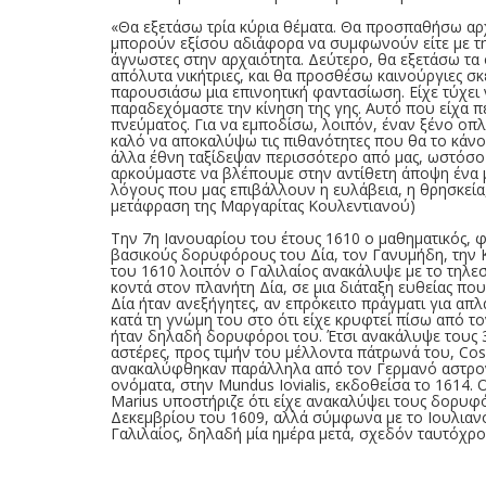
«Θα εξετάσω τρία κύρια θέματα. Θα προσπαθήσω αρχι
μπορούν εξίσου αδιάφορα να συμφωνούν είτε με την 
άγνωστες στην αρχαιότητα. Δεύτερο, θα εξετάσω τα
απόλυτα νικήτριες, και θα προσθέσω καινούργιες σκ
παρουσιάσω μια επινοητική φαντασίωση. Είχε τύχει
παραδεχόμαστε την κίνηση της γης. Αυτό που είχα π
πνεύματος. Για να εμποδίσω, λοιπόν, έναν ξένο οπλ
καλό να αποκαλύψω τις πιθανότητες που θα το κάνου
άλλα έθνη ταξίδεψαν περισσότερο από μας, ωστόσο ε
αρκούμαστε να βλέπουμε στην αντίθετη άποψη ένα μ
λόγους που μας επιβάλλουν η ευλάβεια, η θρησκεία
μετάφραση της Μαργαρίτας Κουλεντιανού)
Tην 7η Ιανουαρίου του έτους 1610 ο μαθηματικός, φυ
βασικούς δορυφόρους του Δία, τον Γανυμήδη, την Κ
του 1610 λοιπόν ο Γαλιλαίος ανακάλυψε με το τηλεσκ
κοντά στον πλανήτη Δία, σε μια διάταξη ευθείας πο
Δία ήταν ανεξήγητες, αν επρόκειτο πράγματι για απλ
κατά τη γνώμη του στο ότι είχε κρυφτεί πίσω από τ
ήταν δηλαδή δορυφόροι του. Έτσι ανακάλυψε τους 
αστέρες, προς τιμήν του μέλλοντα πάτρωνά του, Co
ανακαλύφθηκαν παράλληλα από τον Γερμανό αστρονόμ
ονόματα, στην Mundus Iovialis, εκδοθείσα το 1614. 
Marius υποστήριζε ότι είχε ανακαλύψει τους δορυφό
Δεκεμβρίου του 1609, αλλά σύμφωνα με το Ιουλιαν
Γαλιλαίος, δηλαδή μία ημέρα μετά, σχεδόν ταυτόχρο