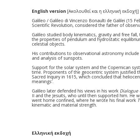
English version
[Ακολουθεί και η ελληνική εκδοχή]
Galileo / Galileo di Vincenzo Bonaulti de Galilei (15 
Scientific Revolution, considered the father of obser
Galileo studied body kinematics, gravity and free fall,
the properties of pendulum and hydrostatic equilibri
celestial objects.
His contributions to observational astronomy include t
and analysis of sunspots.
Support for the solar system and the Copernican syst
time. Proponents of the geocentric system justified th
Sacred Inquiry in 1615, which concluded that heliocent
meanings'.
Galileo later defended his views in his work
Dialogue 
II and the Jesuits, who until then supported him. He 
went home confined, where he wrote his final work
T
kinematic and material strength.
Ελληνική εκδοχή