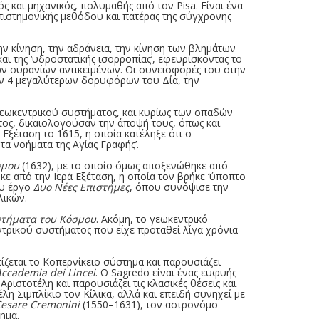
ς και μηχανικός, πολυμαθής από τον Pisa. Είναι ένα
πιστημονικής μεθόδου και πατέρας της σύγχρονης
ην κίνηση, την αδράνεια, την κίνηση των βλημάτων
αι της ‘υδροστατικής ισορροπίας’, εφευρίσκοντας το
ων ουρανίων αντικειμένων. Οι συνεισφορές του στην
ων 4 μεγαλύτερων δορυφόρων του Δία, την
γεωκεντρικού συστήματος, και κυρίως των οπαδών
τος, δικαιολογούσαν την άποψή τους, όπως και
Εξέταση το 1615, η οποία κατέληξε ότι ο
τα νοήματα της Αγίας Γραφής’.
σμου
(1632), με το οποίο όμως αποξενώθηκε από
ηκε από την Ιερά Εξέταση, η οποία τον βρήκε ‘ύποπτο
ου έργο
Δυο Νέες Επιστήμες
, όπου συνόψισε την
λικών.
υστήματα του Κόσμου
. Ακόμη, το γεωκεντρικό
ντρικού συστήματος που είχε προταθεί λίγα χρόνια
ίζεται το Κοπερνίκειο σύστημα και παρουσιάζει
Accademia dei Lincei
. Ο Sagredo είναι ένας ευφυής
ιστοτέλη και παρουσιάζει τις κλασικές θέσεις και
η Σιμπλίκιο τον Κίλικα, αλλά και επειδή συνηχεί με
esare Cremonini
(1550–1631), τον αστρονόμο
ημα.