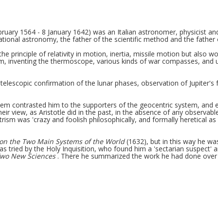
February 1564 - 8 January 1642) was an Italian astronomer, physicist and
vational astronomy, the father of the scientific method and the father
 the principle of relativity in motion, inertia, missile motion but also
um, inventing the thermoscope, various kinds of war compasses, and us
elescopic confirmation of the lunar phases, observation of Jupiter's fo
em contrasted him to the supporters of the geocentric system, and es
eir view, as Aristotle did in the past, in the absence of any observab
rism was 'crazy and foolish philosophically, and formally heretical as 
on the Two Main Systems of the World
(1632), but in this way he w
was tried by the Holy Inquisition, who found him a 'sectarian suspect'
wo New Sciences
. There he summarized the work he had done over 