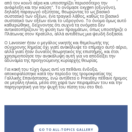
από τον κοινό αέρα και υποστηρίζει περισσότερο την
ανάφλεξη και την καύση". Το ονόμασε oxygen (οξυγόνο),
δηλαδή παραγωγό οξύτητας, θεωρώντας το ως βασικό
συστατικό των οξέων, ένα τραγικό λάθος, καθώς το βασικό
συστατικό των οξέων είναι το υδρογόνο. Το όνομα όμως αυτό
καθιερώθηκε, δείχνοντας ότι συχνά τα ονόματα δεν
αντικατοπτρίζουν τη φύση των πραγμάτων, όπως υποστήριζε ο
Πλάτωνας στον Κρατύλο, αλλά αντιθέτως μια ψευδή δοξασία.
Ο Lavoisier ήταν ο μεγάλος νικητής και θεμελιωτής της
σύγχρονης Χημείας όχι γιατί ανακάλυψε το επίμαχο αυτό αέριο,
αλλά γιατί ήταν δυνατός θεωρητικός της επιστήμης, και έτσι
χρησιμοποίησε την ανακάλυψη αυτή για να αποδείξει την
αδυναμία της προηγούμενης κυρίαρχης θεωρίας.
Για κακή του τύχη όμως αντί να πεθάνει ένδοξα,
αποκεφαλίστηκε κατά την περίοδο της τρομοκρατίας της
Γαλλικής Επανάστασης, ενώ αντίθετα ο Priestley πέθανε ήρεμος
σε μεγάλη ηλικία, μέσα στη χαρά των πειραμάτων του και την
παρηγορητική για την ψυχή του πίστη του στο θεό.
GO TO ALL-TOPICS GALLERY