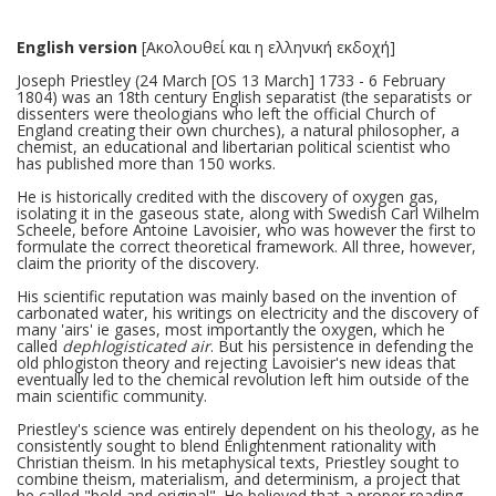
English version
[Ακολουθεί και η ελληνική εκδοχή]
Joseph Priestley (24 March [OS 13 March] 1733 - 6 February
1804) was an 18th century English separatist (the separatists or
dissenters were theologians who left the official Church of
England creating their own churches), a natural philosopher, a
chemist, an educational and libertarian political scientist who
has published more than 150 works.
He is historically credited with the discovery of oxygen gas,
isolating it in the gaseous state, along with Swedish Carl Wilhelm
Scheele, before Antoine Lavoisier, who was however the first to
formulate the correct theoretical framework. All three, however,
claim the priority of the discovery.
His scientific reputation was mainly based on the invention of
carbonated water, his writings on electricity and the discovery of
many 'airs' ie gases, most importantly the oxygen, which he
called
dephlogisticated air
. But his persistence in defending the
old phlogiston theory and rejecting Lavoisier's new ideas that
eventually led to the chemical revolution left him outside of the
main scientific community.
Priestley's science was entirely dependent on his theology, as he
consistently sought to blend Enlightenment rationality with
Christian theism. In his metaphysical texts, Priestley sought to
combine theism, materialism, and determinism, a project that
he called "bold and original". He believed that a proper reading