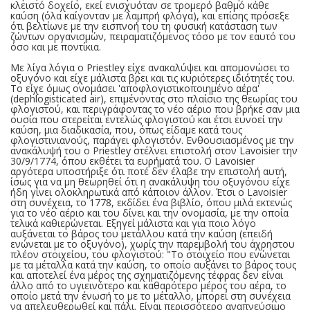
κλειστό δοχείο, εκεί ενισχυόταν σε τρομερό βαθμό κάθε
καύση (όλα καίγονταν με λαμπρή φλόγα), και επίσης πρόσεξε
ότι βελτίωνε με την εισπνοή του τη φυσική κατάσταση των
ζώντων οργανισμών, πειραματιζόμενος τόσο με τον εαυτό του
όσο και με ποντίκια.
Με λίγα λόγια ο Priestley είχε ανακαλύψει και απομονώσει το
οξυγόνο και είχε μάλιστα βρει και τις κυριότερες ιδιότητές του.
Το είχε όμως ονομάσει 'αποφλογιστικοποιημένο αέρα'
(dephlogisticated air), επιμένοντας στο πλαίσιο της θεωρίας του
φλογιστού, και περιγράφοντας το νέο αέριο που βρήκε σαν μια
ουσία που στερείται εντελώς φλογιστού και έτσι ευνοεί την
καύση, μια διαδικασία, που, όπως είδαμε κατά τους
φλογιστινιανούς, παράγει φλογιστόν. Ενθουσιασμένος με την
ανακάλυψή του ο Priestley στέλνει επιστολή στον Lavoisier την
30/9/1774, όπου εκθέτει τα ευρήματά του. Ο Lavoisier
αργότερα υποστήριξε ότι ποτέ δεν έλαβε την επιστολή αυτή,
ίσως για να μη θεωρηθεί ότι η ανακάλυψη του οξυγόνου είχε
ήδη γίνει ολοκληρωτικά από κάποιον άλλον. Έτσι ο Lavoisier
στη συνέχεια, το 1778, εκδίδει ένα βιβλίο, όπου μιλά εκτενώς
για το νέο αέριο και του δίνει και την ονομασία, με την οποία
τελικά καθιερώνεται. Εξηγεί μάλιστα και για ποιο λόγο
αυξάνεται το βάρος του μετάλλου κατά την καύση (επειδή
ενώνεται με το οξυγόνο), χωρίς την παρεμβολή του άχρηστου
πλέον στοιχείου, του φλογιστού: "Το στοιχείο που ενώνεται
με τα μέταλλα κατά την καύση, το οποίο αυξάνει το βάρος τους
και αποτελεί ένα μέρος της σχηματιζόμενης τέφρας δεν είναι
άλλο από το υγιεινότερο και καθαρότερο μέρος του αέρα, το
οποίο μετά την ένωσή το με το μέταλλο, μπορεί στη συνέχεια
να απελευθερωθεί και πάλι. Είναι περισσότερο αναπνεύσιμο