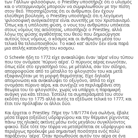
των Γάλλων φιλοσόφων, ο Priestley υποστήριζε ότι ο υλισμός
και ο ντετερμινισμός μπορούν να συμφιλιωθούν με την πίστη
στον θεό. Υποστηρίζοντας ότι οι άνθρωποι δεν έχουν
ελεύθερη βούληση, ο Priestley υποστήριζε ότι η λεγόμενη
‘φιλοσοφική αναγκαιότητα’ είναι συνεπής με τον Χριστιανισμό.
Όπως και η υπόλοιπη φύση, ο νους του ανθρώπου υπόκειται
στους νόμους της αιτιότητας, υποστήριζε ο Priestley, αλλά
λόγω της φύσης αγαθότητας του θεού που δημιούργησε
αυτούς τους νόμους, ο κόσμος και οι άνθρωποι μέσα του
τελικά θα τελειοποιηθούν. Το κακό κατ’ αυτόν δεν είναι παρά
μια ατελής κατανόηση του κοσμου.
Ο Scheele ήδη το 1772 είχε ανακαλύψει έναν 'αέρα’ νέου τύπου
που τον ονόμασε 'πύρινο αέρα'. Ο πύρινος αέρας ενωνόταν,
όπως είδε στο εργαστήριό του, με μέταλλα, σαν τον σίδηρο,
απορροφούσε από το μέταλλο το φλογιστόν του και μετά
εξαφανιζόταν με τη μορφή θερμότητας. Είχε δηλαδή
απομονώσει και ανακαλύψει το οξυγόνο, απλά το είχε
ονομάσει πύρινο αέρα, και συνέχιζε να περιλαμβάνει στη
θεωρία του το φλογιστόν, χωρίς να υπάρχει η παραμικρή
ανάγκη για κάτι τέτοιο. Έστειλε τα συμπεράσματά του στον
εκδότη του το 1775 αλλά αυτός τα εξέδωσε τελικά το 1777, και
έτσι τον πρόλαβαν οι άλλοι δύο.
Και έρχεται ο Priestley. Πήρε την 1/8/1774 ένα σωλήνα, έβαλε
μέσα τέφρα (οξείδιο) υδραργύρου και την θέρμανε ρίχνοντας
πάνω της ηλιακές ακτίνες μέσω ενός μεγάλου συγκλίνοντος
φακού. Είδε τότε την τέφρα να μετατρέπεται σε υδράργυρο και
περιέργως προέκυψε μια σημαντική ποσότητα ενός πολύ
παράξενου 'αέρα'. Όταν προωθούσε αυτόν τον αέρα σε ένα