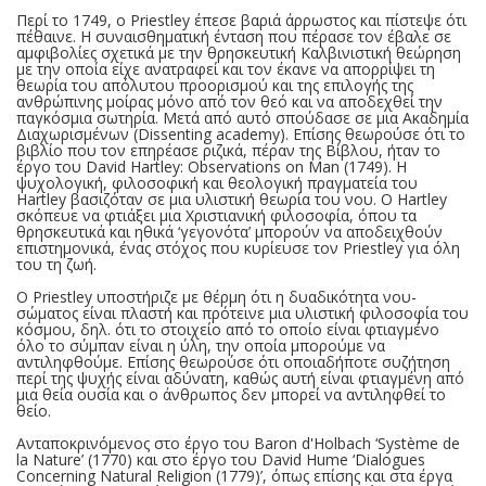
Περί το 1749, ο Priestley έπεσε βαριά άρρωστος και πίστεψε ότι
πέθαινε. Η συναισθηματική ένταση που πέρασε τον έβαλε σε
αμφιβολίες σχετικά με την θρησκευτική Καλβινιστική θεώρηση
με την οποία είχε ανατραφεί και τον έκανε να απορρίψει τη
θεωρία του απόλυτου προορισμού και της επιλογής της
ανθρώπινης μοίρας μόνο από τον θεό και να αποδεχθεί την
παγκόσμια σωτηρία. Μετά από αυτό σπούδασε σε μια Ακαδημία
Διαχωρισμένων (Dissenting academy). Επίσης θεωρούσε ότι το
βιβλίο που τον επηρέασε ριζικά, πέραν της Βίβλου, ήταν το
έργο του David Hartley: Observations on Man (1749). Η
ψυχολογική, φιλοσοφική και θεολογική πραγματεία του
Hartley βασιζόταν σε μια υλιστική θεωρία του νου. Ο Hartley
σκόπευε να φτιάξει μια Χριστιανική φιλοσοφία, όπου τα
θρησκευτικά και ηθικά ‘γεγονότα’ μπορούν να αποδειχθούν
επιστημονικά, ένας στόχος που κυρίευσε τον Priestley για όλη
του τη ζωή.
Ο Priestley υποστήριζε με θέρμη ότι η δυαδικότητα νου-
σώματος είναι πλαστή και πρότεινε μια υλιστική φιλοσοφία του
κόσμου, δηλ. ότι το στοιχείο από το οποίο είναι φτιαγμένο
όλο το σύμπαν είναι η ύλη, την οποία μπορούμε να
αντιληφθούμε. Επίσης θεωρούσε ότι οποιαδήποτε συζήτηση
περί της ψυχής είναι αδύνατη, καθώς αυτή είναι φτιαγμένη από
μια θεία ουσία και ο άνθρωπος δεν μπορεί να αντιληφθεί το
θείο.
Ανταποκρινόμενος στο έργο του Baron d'Holbach ‘Système de
la Nature’ (1770) και στο έργο του David Hume ‘Dialogues
Concerning Natural Religion (1779)’, όπως επίσης και στα έργα