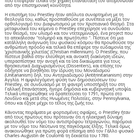
που επέφεραν τελικά την χημική επανάσταση τον απομόνωσαν
από την επιστημονική κοινότητα.
Η επιστήμη του Priestley ήταν απόλυτα συναρτημένη με τη
θεολογία του, καθώς προσπαθούσε με συνέπεια να μίξει τον
ορθολογισμό του Διαφωτισμού με τον Χριστιανικό θεϊσμό. Στα
μεταφυσικά του κείμενα ο Priestley επεχείρησε να συνδυάσει
τον θεϊσμό, τον υλισμό και τον ντετερμινισμό, ένα project που
το απεκάλεσαν "τολμηρό και πρωτότυπο ". Πίστευε ότι μια
κατάλληλη ανάγνωση του φυσικού κόσμου θα προωθούσε την
ανθρώπινη πρόοδο και τελικά θα επέφερε την ευδαιμονία της
‘χριστιανικής χιλιετίας’ (Christian millennium). Ο Priestley, που
πίστευε βαθιά στην ελεύθερη και ανοικτή διακίνηση ιδεών,
υπερασπίστηκε την ανοχή και τα ίσα δικαιώματα για τους
θρησκευτικά Διαχωρισμένους (Dissenters), και επίσης τον
οδήγησε να βοηθήσει την ίδρυση του Μοναδισμού
(Unitarianism) δηλ. του Αντιτριαδισμού (Antitrinitarianism) στην
Αγγλία. Η αμφιλεγόμενη φύση των δημοσιεύσεων του
Priestley, σε συνδυασμό με τη φανερή υποστήριξή του στη
Γαλλική Επανάσταση, ήγειρε δημόσια και κυβερνητική υποψία.
Τελικά υποχρεώθηκε να δραπετεύσει το 1791, πρώτα στο
Λονδίνο και μετά στις Ηνωμένες Πολιτείες, στην Pennsylvania,
όπου και έζησε μέχρι το τέλος της ζωής του.
Κάνοντας πειράματα με φορτισμένες σφαίρες, ο Priestley ήταν
από τους πρώτους που πρότειναν ότι η ηλεκτρική δύναμη
ακολουθεί τον νόμο του αντιστρόφου τετραγώνου, παρόμοια
με τον νόμο του Νεύτωνα της παγκόσμιας έλξης. Τελικά όμως
ανακοινώθηκε για πρώτη φορά επίσημα από τον Γάλλο φυσικό
Charles-Augustin de Coulomb τη δεκαετία του 1780.