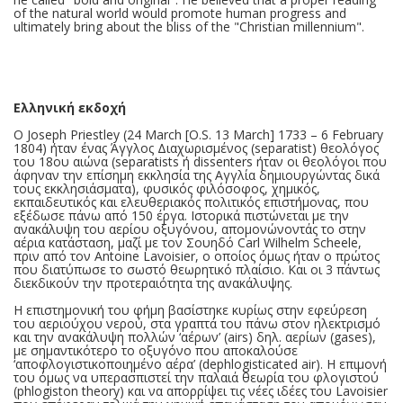
of the natural world would promote human progress and
ultimately bring about the bliss of the "Christian millennium".
Ελληνική εκδοχή
Ο Joseph Priestley (24 March [O.S. 13 March] 1733 – 6 February
1804) ήταν ένας Άγγλος Διαχωρισμένος (separatist) θεολόγος
του 18ου αιώνα (separatists ή dissenters ήταν οι θεολόγοι που
άφηναν την επίσημη εκκλησία της Αγγλία δημιουργώντας δικά
τους εκκλησιάσματα), φυσικός φιλόσοφος, χημικός,
εκπαιδευτικός και ελευθεριακός πολιτικός επιστήμονας, που
εξέδωσε πάνω από 150 έργα. Ιστορικά πιστώνεται με την
ανακάλυψη του αερίου οξυγόνου, απομονώνοντάς το στην
αέρια κατάσταση, μαζί με τον Σουηδό Carl Wilhelm Scheele,
πριν από τον Antoine Lavoisier, ο οποίος όμως ήταν ο πρώτος
που διατύπωσε το σωστό θεωρητικό πλαίσιο. Και οι 3 πάντως
διεκδικούν την προτεραιότητα της ανακάλυψης.
Η επιστημονική του φήμη βασίστηκε κυρίως στην εφεύρεση
του αεριούχου νερού, στα γραπτά του πάνω στον ηλεκτρισμό
και την ανακάλυψη πολλών ‘αέρων’ (airs) δηλ. αερίων (gases),
με σημαντικότερο το οξυγόνο που αποκαλούσε
‘αποφλογιστικοποιημένο αέρα’ (dephlogisticated air). Η επιμονή
του όμως να υπερασπιστεί την παλαιά θεωρία του φλογιστού
(phlogiston theory) και να απορρίψει τις νέες ιδέες του Lavoisier